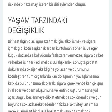
riskinde bir azalmayı içeren bir dizi eylemden oluşur.
YAŞAM TARZINDAKI
DEĞIŞIKLIK
Bir hastalığın olasılığını azaltmak için, alkol içmek ve sigara
içmek gibi kötü alışkanlıklardan kurtulmanız önerilir. Ve eğer
küçük dozlarda alkol vücuda fazla zarar vermezse, sigara bir kez
ve herkes için terk edilmelidir. Bu alışkanlık, sonuçta prostat
dokularında oksijen eksikliğine yol açan ve durumunu
kötüleştiren tüm organlarda kan dolaşımının yavaşlamasına
katkıda bulunur. Buna ek olarak, sigara içmek venöz kan çıkışını
ihlal eder ve ödem oluşumuna ve lenfin oluşturulmasına yol
açar. Doğru beslenmeye dikkat etmek de çok önemlidir ve gün
boyunca çok az hareket edenlerin fiziksel aktiviteyi artırması
gerekir. Günü zıt bir duşla başlatmak veya bitirmek çok