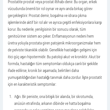
Prostatite prostat veya prostat iltihabı denir. Bu organ, erkek
vücudunda önemli bir rol oynar ve aynı anda birkaç görev
gerçekleştirir. Prostat demir, boşalma ve idrara çıkma
işlemlerinde aktif bir rol alır ve ayrıca çeşitli enfeksiyonlara karşı
korur. Bu nedenle, yenilgisinin bir sonucu olarak, tüm
genitoüriner sistem acı çeker. Enflamasyonun nedeni hem
üretra yoluyla prostata giren patojenik mikroorganizmalar hem
de pelviste tıkanıklık olabilir. Genellikle hastalığın gelişimi için
itici güç aşırı hipotermidir. Bu patoloji akut ve kroniktir. Akut bir
formda, hastalığın tüm semptomları oldukça canlı bir şekilde
ifade edilirse, kronik bir aşamada, belirtileri daha
yumuşatıldığından hastalığı tanımak daha zordur. İşte prostatit
için en karakteristik semptomlar:
Ağrı. Bir peniste, ona bitişik bir alanda, bir skrotumda,
anüsün etrafında, arkanın dibinde ve hatta boşalma