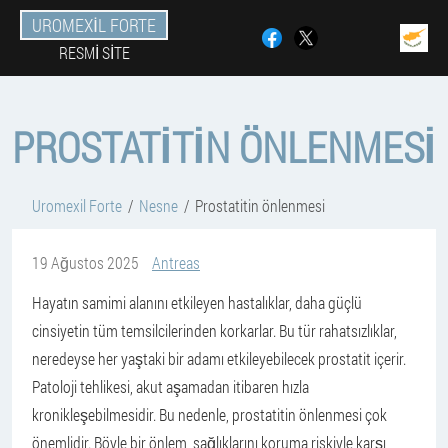
UROMEXIL FORTE
RESMI SITE
PROSTATITIN ÖNLENMESI
Uromexil Forte
Nesne
Prostatitin önlenmesi
19 Ağustos 2025
Antreas
Hayatın samimi alanını etkileyen hastalıklar, daha güçlü
cinsiyetin tüm temsilcilerinden korkarlar. Bu tür rahatsızlıklar,
neredeyse her yaştaki bir adamı etkileyebilecek prostatit içerir.
Patoloji tehlikesi, akut aşamadan itibaren hızla
kronikleşebilmesidir. Bu nedenle, prostatitin önlenmesi çok
önemlidir. Böyle bir önlem, sağlıklarını koruma riskiyle karşı