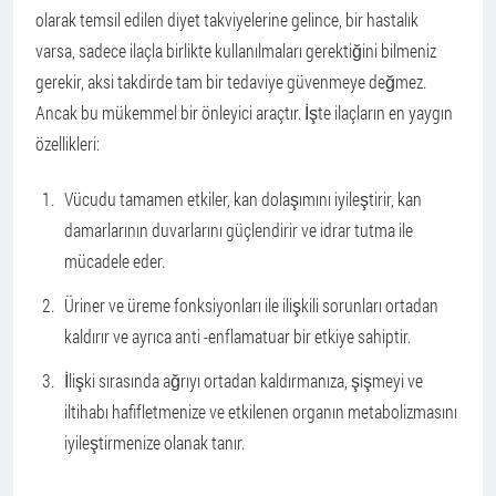
olarak temsil edilen diyet takviyelerine gelince, bir hastalık
varsa, sadece ilaçla birlikte kullanılmaları gerektiğini bilmeniz
gerekir, aksi takdirde tam bir tedaviye güvenmeye değmez.
Ancak bu mükemmel bir önleyici araçtır. İşte ilaçların en yaygın
özellikleri:
Vücudu tamamen etkiler, kan dolaşımını iyileştirir, kan
damarlarının duvarlarını güçlendirir ve idrar tutma ile
mücadele eder.
Üriner ve üreme fonksiyonları ile ilişkili sorunları ortadan
kaldırır ve ayrıca anti -enflamatuar bir etkiye sahiptir.
İlişki sırasında ağrıyı ortadan kaldırmanıza, şişmeyi ve
iltihabı hafifletmenize ve etkilenen organın metabolizmasını
iyileştirmenize olanak tanır.