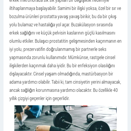
iltihaplanmaya başlayabilir. Samimi bir ilişki yoksa, özel bir sır ve
bozulma ürünleri prostatta yavaş yavaş birikir, bu da bir çıkış
yolu bulamaz ve hastalığa yol açar. Buzakülasyon sırasında
erkek sağlığını ve küçük pelvisin kaslarının güçlü kasılmasını
olumlu etkiler. Bulaşıcı prostatitin gelişmesinden kaçınmanın en
iyi yolu, prezervatifin doğrulanmamış bir partnerle seks
yapmasında zorunlu kullanımıdır. Mümkünse, rastgele cinsel
ilişkilerden kaçınmak daha iyidir. Bu bir enfeksiyon olasılığını
dışlayacaktır. Cinsel yaşam olmadığında, mastürbasyon bir
adama yardımcı olabilir. Tabii ki, tam cinsiyetin yerini almayacak,
ancak sağlığın korunmasına yardımcı olacaktır. Bu özellikle 40
yıllık çizgiyi geçenler için geçerlidir.