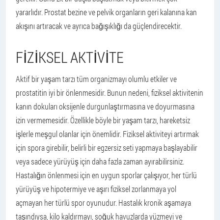
yararlıdır. Prostat bezine ve pelvik organların geri kalanına kan
akışını artıracak ve ayrıca bağışıklığı da güçlendirecektir.
FIZIKSEL AKTIVITE
Aktif bir yaşam tarzı tüm organizmayı olumlu etkiler ve
prostatitin iyi bir önlenmesidir. Bunun nedeni, fiziksel aktivitenin
kanın dokuları oksijenle durgunlaştırmasına ve doyurmasına
izin vermemesidir. Özellikle böyle bir yaşam tarzı, hareketsiz
işlerle meşgul olanlar için önemlidir. Fiziksel aktiviteyi artırmak
için spora girebilir, belirli bir egzersiz seti yapmaya başlayabilir
veya sadece yürüyüş için daha fazla zaman ayırabilirsiniz.
Hastalığın önlenmesi için en uygun sporlar çalışıyor, her türlü
yürüyüş ve hipotermiye ve aşırı fiziksel zorlanmaya yol
açmayan her türlü spor oyunudur. Hastalık kronik aşamaya
taşındıysa, kilo kaldırmayı, soğuk havuzlarda yüzmeyi ve