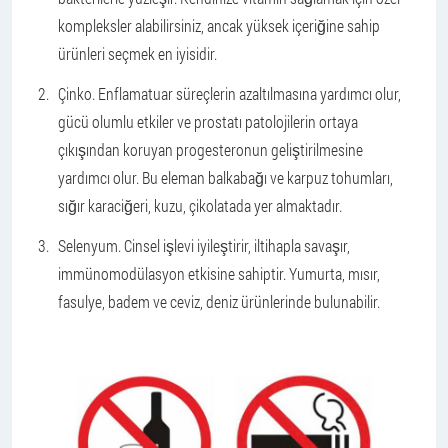
kompleksler alabilirsiniz, ancak yüksek içeriğine sahip
ürünleri seçmek en iyisidir.
Çinko. Enflamatuar süreçlerin azaltılmasına yardımcı olur,
gücü olumlu etkiler ve prostatı patolojilerin ortaya
çıkışından koruyan progesteronun geliştirilmesine
yardımcı olur. Bu eleman balkabağı ve karpuz tohumları,
sığır karaciğeri, kuzu, çikolatada yer almaktadır.
Selenyum. Cinsel işlevi iyileştirir, iltihapla savaşır,
immünomodülasyon etkisine sahiptir. Yumurta, mısır,
fasulye, badem ve ceviz, deniz ürünlerinde bulunabilir.