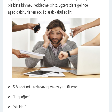
bisiklete binmeyi reddetmelisiniz. Egzersizlere gelince,
aşağıdaki türler en etkili olarak kabul edilir:
5-8 adet miktarda yavaş yavaş yarı -üfleme;
"Huş ağacı";
"bisiklet";