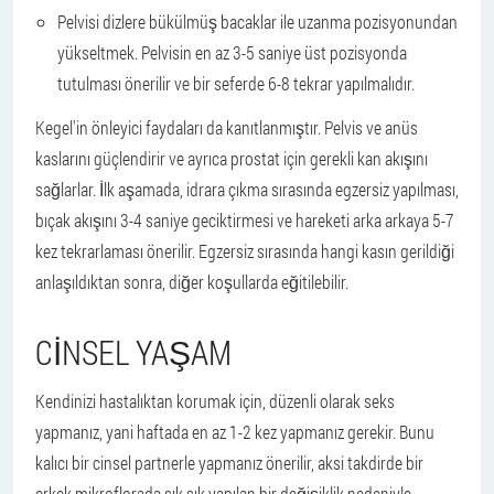
Pelvisi dizlere bükülmüş bacaklar ile uzanma pozisyonundan
yükseltmek. Pelvisin en az 3-5 saniye üst pozisyonda
tutulması önerilir ve bir seferde 6-8 tekrar yapılmalıdır.
Kegel'in önleyici faydaları da kanıtlanmıştır. Pelvis ve anüs
kaslarını güçlendirir ve ayrıca prostat için gerekli kan akışını
sağlarlar. İlk aşamada, idrara çıkma sırasında egzersiz yapılması,
bıçak akışını 3-4 saniye geciktirmesi ve hareketi arka arkaya 5-7
kez tekrarlaması önerilir. Egzersiz sırasında hangi kasın gerildiği
anlaşıldıktan sonra, diğer koşullarda eğitilebilir.
CINSEL YAŞAM
Kendinizi hastalıktan korumak için, düzenli olarak seks
yapmanız, yani haftada en az 1-2 kez yapmanız gerekir. Bunu
kalıcı bir cinsel partnerle yapmanız önerilir, aksi takdirde bir
erkek mikroflorada sık sık yapılan bir değişiklik nedeniyle