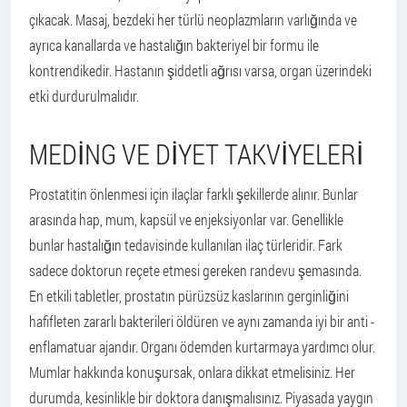
çıkacak. Masaj, bezdeki her türlü neoplazmların varlığında ve
ayrıca kanallarda ve hastalığın bakteriyel bir formu ile
kontrendikedir. Hastanın şiddetli ağrısı varsa, organ üzerindeki
etki durdurulmalıdır.
MEDING VE DIYET TAKVIYELERI
Prostatitin önlenmesi için ilaçlar farklı şekillerde alınır. Bunlar
arasında hap, mum, kapsül ve enjeksiyonlar var. Genellikle
bunlar hastalığın tedavisinde kullanılan ilaç türleridir. Fark
sadece doktorun reçete etmesi gereken randevu şemasında.
En etkili tabletler, prostatın pürüzsüz kaslarının gerginliğini
hafifleten zararlı bakterileri öldüren ve aynı zamanda iyi bir anti -
enflamatuar ajandır. Organı ödemden kurtarmaya yardımcı olur.
Mumlar hakkında konuşursak, onlara dikkat etmelisiniz. Her
durumda, kesinlikle bir doktora danışmalısınız. Piyasada yaygın