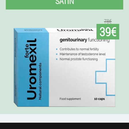
SATIN
78€
39€